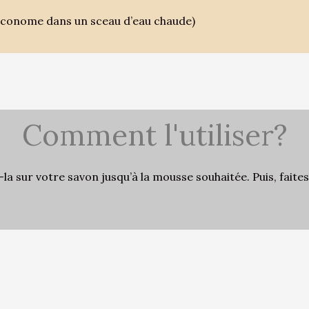
l’économe dans un sceau d’eau chaude)
Comment l'utiliser?
-la sur votre savon jusqu’à la mousse souhaitée. Puis, fait