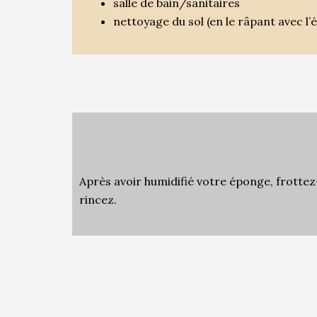
salle de bain/sanitaires
nettoyage du sol (en le râpant avec 
Après avoir humidifié votre éponge, frottez
rincez.