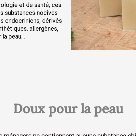
logie et de santé; ces
es substances nocives
rs endocriniens, dérivés
thétiques, allergènes,
r la peau…
Doux pour la peau
s ménagers ne contiennent aucune substance chi