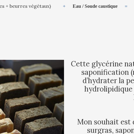
les + beurres végétaux)
+
Eau / Soude caustique
Cette glycérine nat
saponification 
d’hydrater la p
hydrolipidique 
Mon souhait est 
surgras, sapon