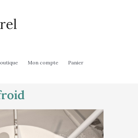
rel
outique
Mon compte
Panier
froid