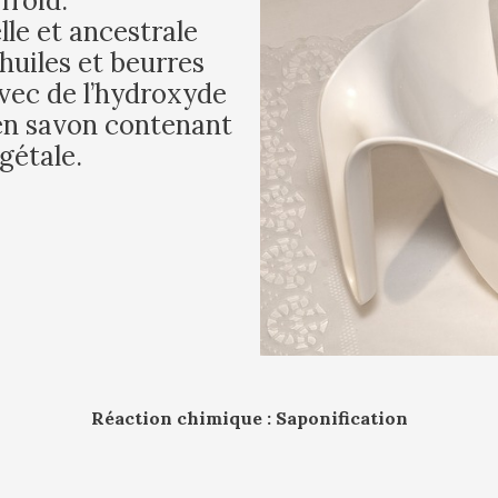
froid.
le et ancestrale
huiles et beurres
avec de l’hydroxyde
en savon contenant
gétale.
Réaction chimique : Saponification