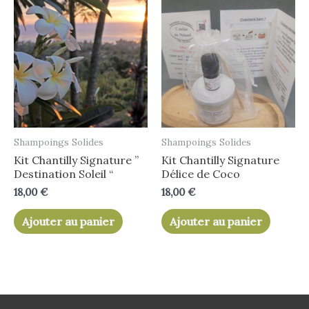
Shampoings Solides
Shampoings Solides
Kit Chantilly Signature ”
Kit Chantilly Signature
Destination Soleil “
Délice de Coco
18,00
€
18,00
€
Ajouter au panier
Ajouter au panier