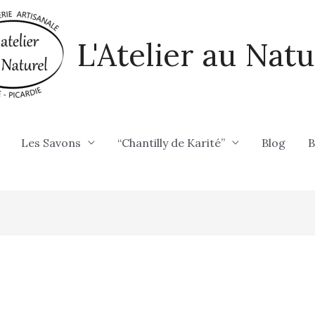
L'Atelier au Natu
Les Savons
“Chantilly de Karité”
Blog
B