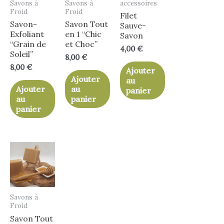
Savons à
Savons à
accessoires
Froid
Froid
Filet
Savon-
Savon Tout
Sauve-
Exfoliant
en 1 “Chic
Savon
“Grain de
et Choc”
4,00
€
Soleil”
8,00
€
8,00
€
Ajouter
Ajouter
au
Ajouter
au
panier
au
panier
panier
Savons à
Froid
Savon Tout